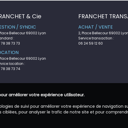
RANCHET & Cie
FRANCHET TRANS
ESTION / SYNDIC
ACHAT / VENTE
 Place Bellecour 69002 Lyon
2, Place Bellecour 69002 Lyo
andard :
Service transaction :
 78 38 73 73
06 24 59 12 60
OCATION
 Place Bellecour 69002 Lyon
rvice location :
 78 38 73 74
pour améliorer votre expérience utilisateur.
ologies de suivi pour améliorer votre expérience de navigation s
 ciblées, pour analyser le trafic de notre site et pour comprend