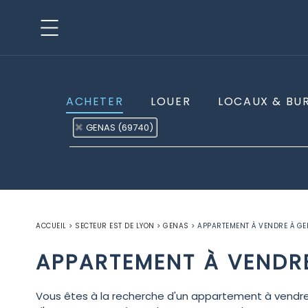
ACHETER
LOUER
LOCAUX & BU
GENAS (69740)
ACCUEIL
>
SECTEUR EST DE LYON
>
GENAS
>
APPARTEMENT À VENDRE À G
APPARTEMENT À VENDR
Vous êtes à la recherche d'un appartement à vendre d