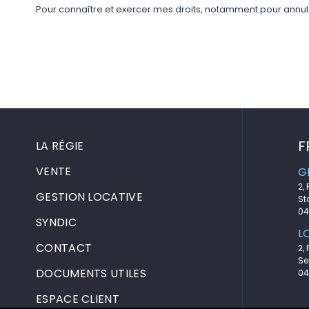
Pour connaître et exercer mes droits, notamment pour annu
F
LA RÉGIE
VENTE
G
2,
GESTION LOCATIVE
St
04
SYNDIC
L
CONTACT
2,
Se
DOCUMENTS UTILES
04
ESPACE CLIENT