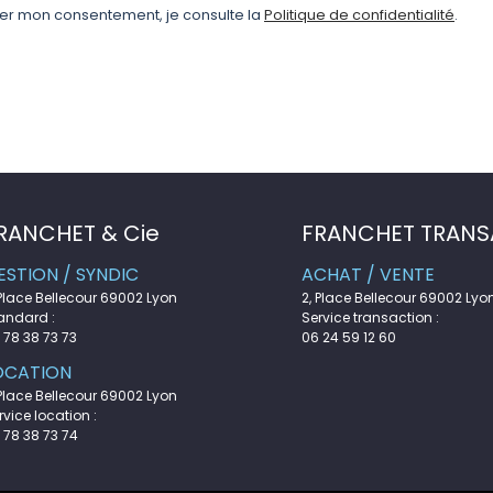
ler mon consentement, je consulte la
Politique de confidentialité
.
RANCHET & Cie
FRANCHET TRANS
ESTION / SYNDIC
ACHAT / VENTE
 Place Bellecour 69002 Lyon
2, Place Bellecour 69002 Lyo
andard :
Service transaction :
 78 38 73 73
06 24 59 12 60
OCATION
 Place Bellecour 69002 Lyon
rvice location :
 78 38 73 74