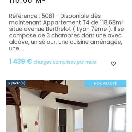
118.68 M
Référence : 5081 - Disponible dès
maintenant Appartement T4 de 118,68m²
situé avenue Berthelot ( Lyon 7ème ). Il se
compose de 3 chambres dont une avec
alcôve, un séjour, une cuisine aménagée,
une ...
1 439 €
charges comprises par mois
6 photo(s)