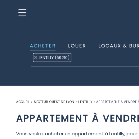
ACHETER
LOUER
LOCAUX & BU
LENTILLY (69210)
ACCUEIL
>
SECTEUR OUEST DE LYON
>
LENTILLY
>
APPARTEMENT À VENDRE À
APPARTEMENT À VENDRE
Vous voulez acheter un appartement à Lentilly, pour