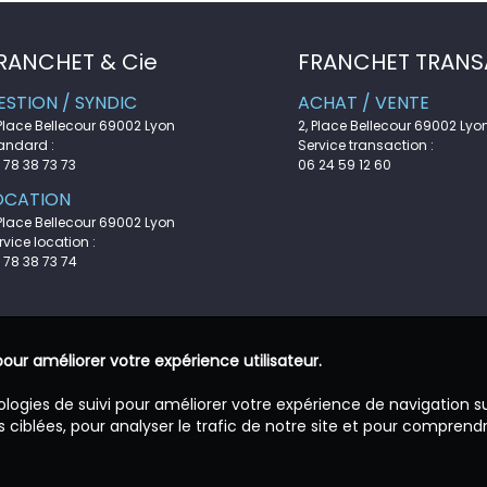
RANCHET & Cie
FRANCHET TRANS
ESTION / SYNDIC
ACHAT / VENTE
 Place Bellecour 69002 Lyon
2, Place Bellecour 69002 Lyo
andard :
Service transaction :
 78 38 73 73
06 24 59 12 60
OCATION
 Place Bellecour 69002 Lyon
rvice location :
 78 38 73 74
pour améliorer votre expérience utilisateur.
ologies de suivi pour améliorer votre expérience de navigation s
 ciblées, pour analyser le trafic de notre site et pour comprend