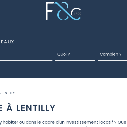
REAUX
 LENTILLY
 À LENTILLY
 y habiter ou dans le cadre d'un investissement locatif ? Q