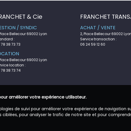
RANCHET & Cie
FRANCHET TRANS
ESTION / SYNDIC
ACHAT / VENTE
 Place Bellecour 69002 Lyon
2, Place Bellecour 69002 Lyo
andard :
Service transaction :
 78 38 73 73
06 24 59 12 60
OCATION
 Place Bellecour 69002 Lyon
rvice location :
 78 38 73 74
pour améliorer votre expérience utilisateur.
ologies de suivi pour améliorer votre expérience de navigation s
 ciblées, pour analyser le trafic de notre site et pour comprend