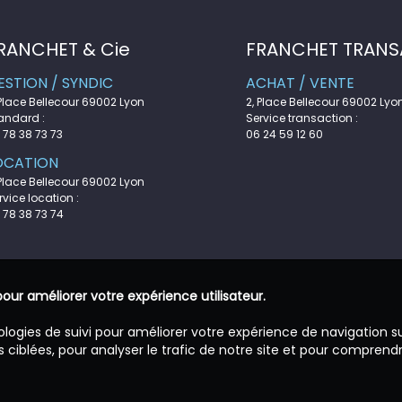
RANCHET & Cie
FRANCHET TRANS
ESTION / SYNDIC
ACHAT / VENTE
 Place Bellecour 69002 Lyon
2, Place Bellecour 69002 Lyo
andard :
Service transaction :
 78 38 73 73
06 24 59 12 60
OCATION
 Place Bellecour 69002 Lyon
rvice location :
 78 38 73 74
pour améliorer votre expérience utilisateur.
ologies de suivi pour améliorer votre expérience de navigation s
 ciblées, pour analyser le trafic de notre site et pour comprend