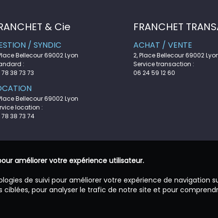
RANCHET & Cie
FRANCHET TRANS
ESTION / SYNDIC
ACHAT / VENTE
 Place Bellecour 69002 Lyon
2, Place Bellecour 69002 Lyo
andard :
Service transaction :
 78 38 73 73
06 24 59 12 60
OCATION
 Place Bellecour 69002 Lyon
rvice location :
 78 38 73 74
pour améliorer votre expérience utilisateur.
ologies de suivi pour améliorer votre expérience de navigation s
 ciblées, pour analyser le trafic de notre site et pour comprend