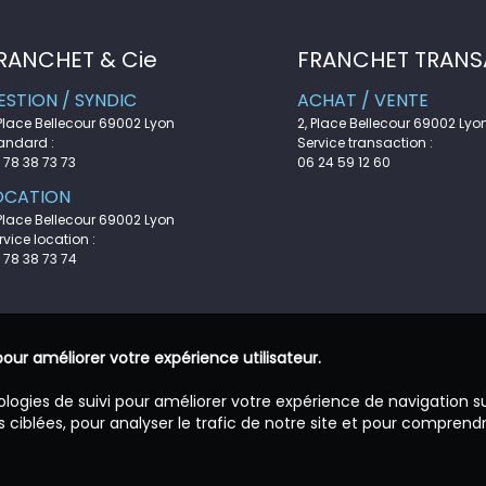
RANCHET & Cie
FRANCHET TRANS
ESTION / SYNDIC
ACHAT / VENTE
 Place Bellecour 69002 Lyon
2, Place Bellecour 69002 Lyo
andard :
Service transaction :
 78 38 73 73
06 24 59 12 60
OCATION
 Place Bellecour 69002 Lyon
rvice location :
 78 38 73 74
pour améliorer votre expérience utilisateur.
ologies de suivi pour améliorer votre expérience de navigation s
 ciblées, pour analyser le trafic de notre site et pour comprend