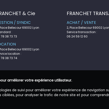
RANCHET & Cie
FRANCHET TRANS
ESTION / SYNDIC
ACHAT / VENTE
 Place Bellecour 69002 Lyon
2, Place Bellecour 69002 Lyo
andard :
Service transaction :
 78 38 73 73
06 24 59 12 60
OCATION
 Place Bellecour 69002 Lyon
rvice location :
 78 38 73 74
pour améliorer votre expérience utilisateur.
ologies de suivi pour améliorer votre expérience de navigation s
 ciblées, pour analyser le trafic de notre site et pour comprend