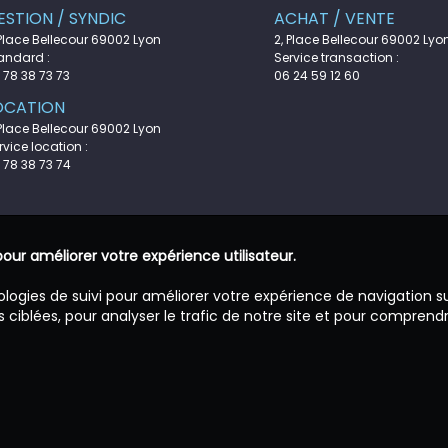
ESTION / SYNDIC
ACHAT / VENTE
 Place Bellecour 69002 Lyon
2, Place Bellecour 69002 Lyo
andard :
Service transaction :
 78 38 73 73
06 24 59 12 60
OCATION
 Place Bellecour 69002 Lyon
rvice location :
 78 38 73 74
pour améliorer votre expérience utilisateur.
ologies de suivi pour améliorer votre expérience de navigation s
 ciblées, pour analyser le trafic de notre site et pour comprend