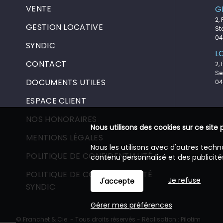
VENTE
G
2,
GESTION LOCATIVE
St
04
SYNDIC
L
CONTACT
2,
Se
DOCUMENTS UTILES
04
ESPACE CLIENT
NOS HONORAIRES
Nous utilisons des cookies sur ce site 
MENTIONS LÉGALES
Nous les utilisons avec d'autres techn
POLITIQUE DE CONFIDENTIALITÉ
contenu personnalisé et des publicités
POLITIQUE DE CONFIDENTIALITÉ
Je refuse
J'accepte
SYNDIC
Gérer mes préférences
© Franchet & Cie - Tous droits réservés - Réalisation :
Pilotim