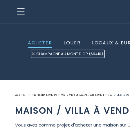
ACHETER
LOUER
LOCAUX & BU
CHAMPAGNE AU MONT D OR (69410)
ACCUEIL
>
SECTEUR MONTS D'OR
>
CHAMPAGNE AU MONT D OR
>
MAISON 
MAISON / VILLA À VEN
Vous avez comme projet d'acheter une maison sur 