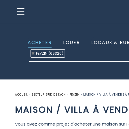
ACHETER
LOUER
LOCAUX & BU
FEYZIN (69320)
ACCUEIL
>
SECTEUR SUD DE LYON
>
FEYZIN
>
MAISON / VILLA À VENDRE À 
MAISON / VILLA À VEND
Vous avez comme projet d'acheter une maison sur Fey