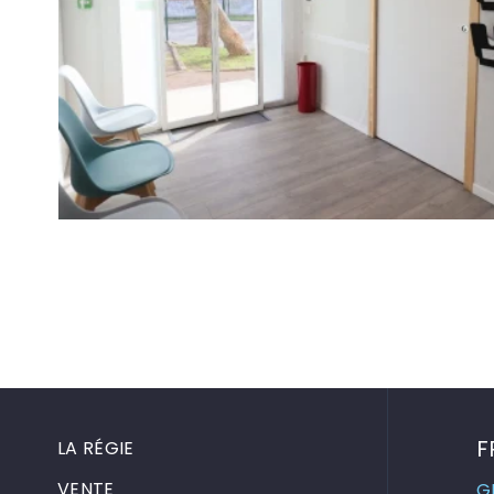
F
LA RÉGIE
VENTE
G