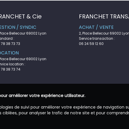
RANCHET & Cie
FRANCHET TRANS
ESTION / SYNDIC
ACHAT / VENTE
 Place Bellecour 69002 Lyon
2, Place Bellecour 69002 Lyo
andard :
Service transaction :
 78 38 73 73
06 24 59 12 60
OCATION
 Place Bellecour 69002 Lyon
rvice location :
 78 38 73 74
pour améliorer votre expérience utilisateur.
ologies de suivi pour améliorer votre expérience de navigation s
 ciblées, pour analyser le trafic de notre site et pour comprend