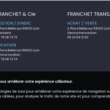
RANCHET & Cie
FRANCHET TRANS
ESTION / SYNDIC
ACHAT / VENTE
 Place Bellecour 69002 Lyon
2, Place Bellecour 69002 Lyo
andard :
Service transaction :
 78 38 73 73
06 24 59 12 60
OCATION
 Place Bellecour 69002 Lyon
rvice location :
 78 38 73 74
pour améliorer votre expérience utilisateur.
ologies de suivi pour améliorer votre expérience de navigation s
 ciblées, pour analyser le trafic de notre site et pour comprend