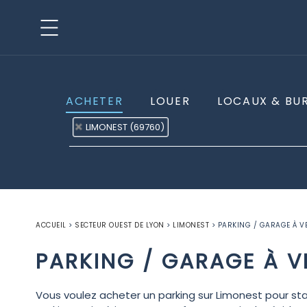
ACHETER
LOUER
LOCAUX & BU
LIMONEST (69760)
ACCUEIL
>
SECTEUR OUEST DE LYON
>
LIMONEST
>
PARKING / GARAGE À V
PARKING / GARAGE À V
Vous voulez acheter un parking sur Limonest pour sta