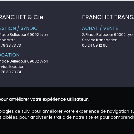
RANCHET & Cie
FRANCHET TRANS
ESTION / SYNDIC
ACHAT / VENTE
 Place Bellecour 69002 Lyon
2, Place Bellecour 69002 Lyo
andard :
Service transaction :
 78 38 73 73
06 24 59 12 60
OCATION
 Place Bellecour 69002 Lyon
rvice location :
 78 38 73 74
pour améliorer votre expérience utilisateur.
ologies de suivi pour améliorer votre expérience de navigation s
 ciblées, pour analyser le trafic de notre site et pour comprend