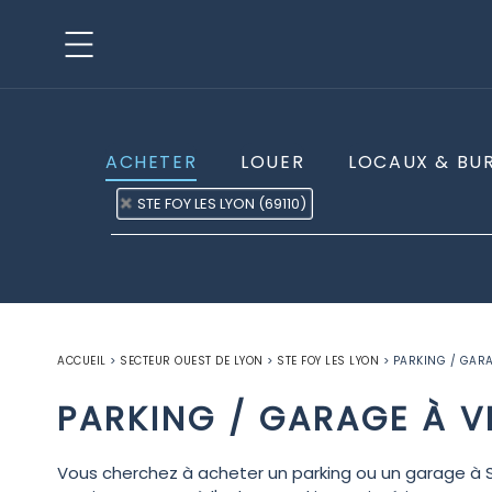
ACHETER
LOUER
LOCAUX & BU
STE FOY LES LYON (69110)
ACCUEIL
>
SECTEUR OUEST DE LYON
>
STE FOY LES LYON
>
PARKING / GARA
PARKING / GARAGE À V
Vous cherchez à acheter un parking ou un garage à 