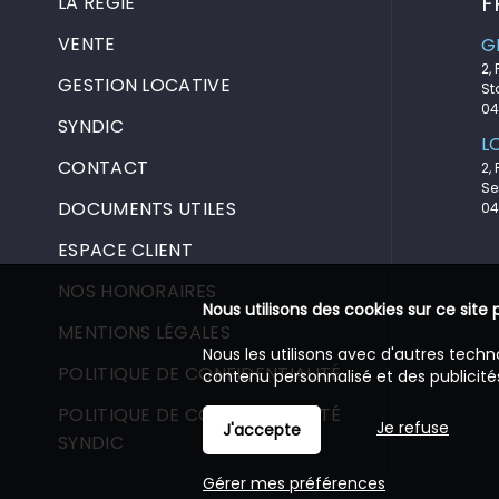
F
LA RÉGIE
VENTE
G
2,
GESTION LOCATIVE
St
04
SYNDIC
L
CONTACT
2,
Se
DOCUMENTS UTILES
04
ESPACE CLIENT
NOS HONORAIRES
Nous utilisons des cookies sur ce site 
MENTIONS LÉGALES
Nous les utilisons avec d'autres techn
POLITIQUE DE CONFIDENTIALITÉ
contenu personnalisé et des publicités
POLITIQUE DE CONFIDENTIALITÉ
Je refuse
J'accepte
SYNDIC
Gérer mes préférences