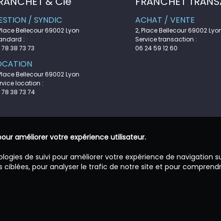
RANCHET & Cie
FRANCHET TRANS
ESTION / SYNDIC
ACHAT / VENTE
 Place Bellecour 69002 Lyon
2, Place Bellecour 69002 Lyo
andard :
Service transaction :
 78 38 73 73
06 24 59 12 60
OCATION
 Place Bellecour 69002 Lyon
rvice location :
 78 38 73 74
pour améliorer votre expérience utilisateur.
ologies de suivi pour améliorer votre expérience de navigation s
 ciblées, pour analyser le trafic de notre site et pour comprend