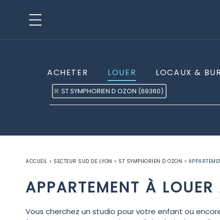
ACHETER
LOUER
LOCAUX & BU
ST SYMPHORIEN D OZON (69360)
ACCUEIL
>
SECTEUR SUD DE LYON
>
ST SYMPHORIEN D OZON
>
APPARTEMEN
APPARTEMENT À LOUER 
Vous cherchez un studio pour votre enfant ou encore