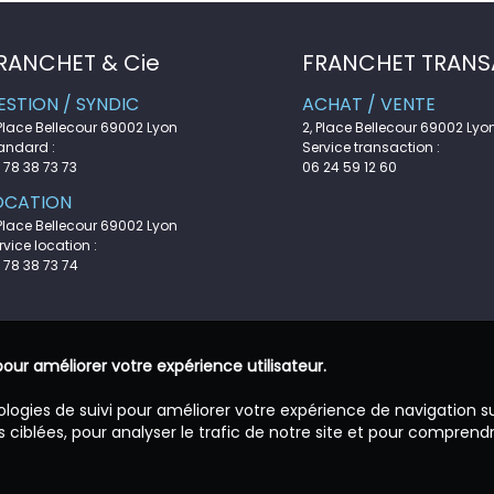
RANCHET & Cie
FRANCHET TRANS
ESTION / SYNDIC
ACHAT / VENTE
 Place Bellecour 69002 Lyon
2, Place Bellecour 69002 Lyo
andard :
Service transaction :
 78 38 73 73
06 24 59 12 60
OCATION
 Place Bellecour 69002 Lyon
rvice location :
 78 38 73 74
pour améliorer votre expérience utilisateur.
ologies de suivi pour améliorer votre expérience de navigation s
 ciblées, pour analyser le trafic de notre site et pour comprend