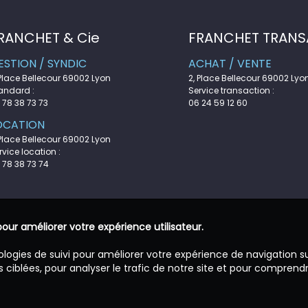
RANCHET & Cie
FRANCHET TRANS
ESTION / SYNDIC
ACHAT / VENTE
 Place Bellecour 69002 Lyon
2, Place Bellecour 69002 Lyo
andard :
Service transaction :
 78 38 73 73
06 24 59 12 60
OCATION
 Place Bellecour 69002 Lyon
rvice location :
 78 38 73 74
pour améliorer votre expérience utilisateur.
ologies de suivi pour améliorer votre expérience de navigation s
 ciblées, pour analyser le trafic de notre site et pour comprend