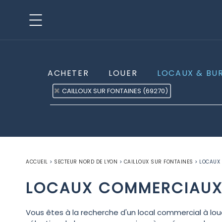
ACHETER
LOUER
LOCAUX & BU
CAILLOUX SUR FONTAINES (69270)
ACCUEIL
>
SECTEUR NORD DE LYON
>
CAILLOUX SUR FONTAINES
>
LOCAUX 
LOCAUX COMMERCIAUX 
Vous êtes à la recherche d'un local commercial à loue