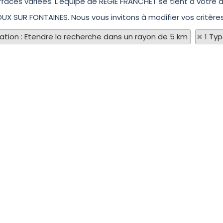
aces variées. L'équipe de REGIE FRANCHET se tient à votre 
LOUX SUR FONTAINES. Nous vous invitons à modifier vos critère
sation : Etendre la recherche dans un rayon de 5 km
1 Ty