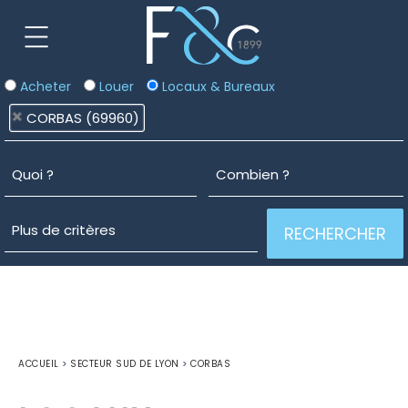
Acheter
Louer
Locaux & Bureaux
CORBAS (69960)
ACCUEIL
>
SECTEUR SUD DE LYON
>
CORBAS