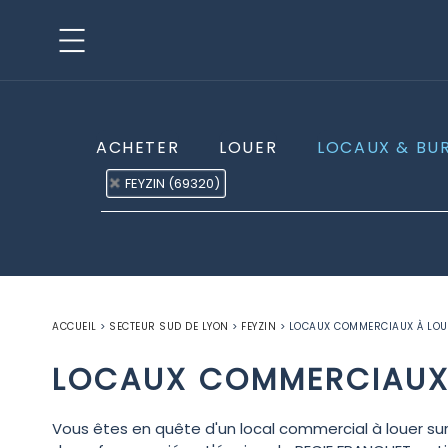
ACHETER
LOUER
LOCAUX & BU
FEYZIN (69320)
ACCUEIL
>
SECTEUR SUD DE LYON
>
FEYZIN
>
LOCAUX COMMERCIAUX À LOUE
LOCAUX COMMERCIAUX 
Vous êtes en quête d'un local commercial à louer s