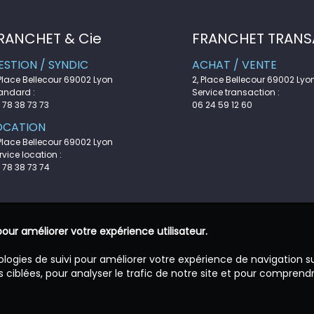
RANCHET & Cie
FRANCHET TRANS
ESTION / SYNDIC
ACHAT / VENTE
 Place Bellecour 69002 Lyon
2, Place Bellecour 69002 Lyo
andard :
Service transaction :
 78 38 73 73
06 24 59 12 60
OCATION
 Place Bellecour 69002 Lyon
rvice location :
 78 38 73 74
pour améliorer votre expérience utilisateur.
ologies de suivi pour améliorer votre expérience de navigation s
 ciblées, pour analyser le trafic de notre site et pour comprend