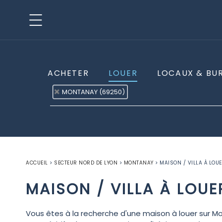
ACHETER
LOUER
LOCAUX & BU
MONTANAY (69250)
ACCUEIL
>
SECTEUR NORD DE LYON
>
MONTANAY
>
MAISON / VILLA À LOU
MAISON / VILLA À LOU
Vous êtes à la recherche d'une maison à louer sur M