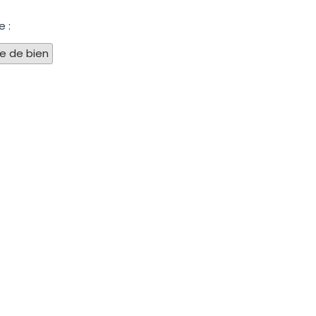
e :
pe de bien