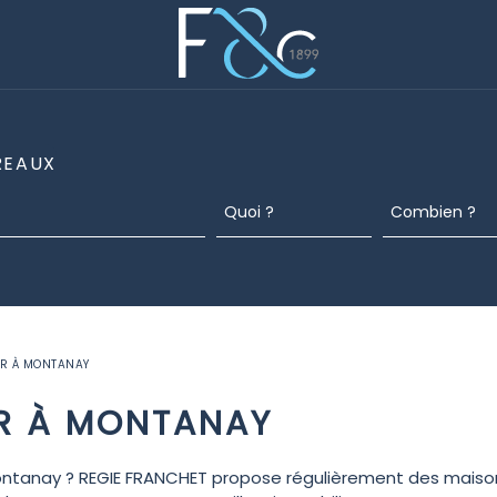
REAUX
ER À MONTANAY
ER À MONTANAY
ontanay ? REGIE FRANCHET propose régulièrement des maison