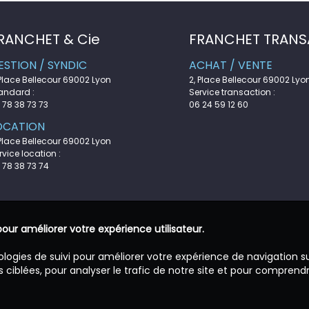
RANCHET & Cie
FRANCHET TRANS
ESTION / SYNDIC
ACHAT / VENTE
 Place Bellecour 69002 Lyon
2, Place Bellecour 69002 Lyo
andard :
Service transaction :
 78 38 73 73
06 24 59 12 60
OCATION
 Place Bellecour 69002 Lyon
rvice location :
 78 38 73 74
pour améliorer votre expérience utilisateur.
ologies de suivi pour améliorer votre expérience de navigation s
 ciblées, pour analyser le trafic de notre site et pour comprend