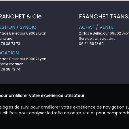
RANCHET & Cie
FRANCHET TRANS
ESTION / SYNDIC
ACHAT / VENTE
 Place Bellecour 69002 Lyon
2, Place Bellecour 69002 Lyo
andard :
Service transaction :
 78 38 73 73
06 24 59 12 60
OCATION
 Place Bellecour 69002 Lyon
rvice location :
 78 38 73 74
pour améliorer votre expérience utilisateur.
ologies de suivi pour améliorer votre expérience de navigation s
 ciblées, pour analyser le trafic de notre site et pour comprend