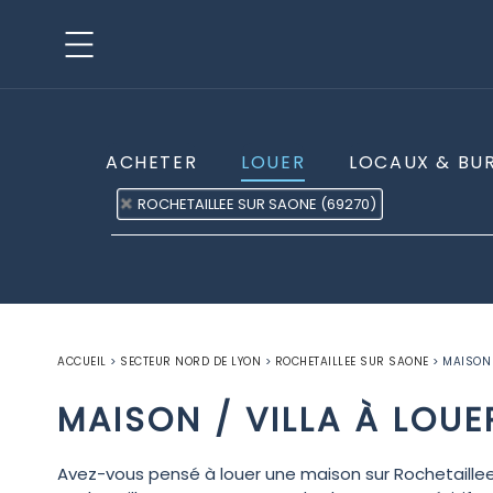
ACHETER
LOUER
LOCAUX & BU
ROCHETAILLEE SUR SAONE (69270)
ACCUEIL
>
SECTEUR NORD DE LYON
>
ROCHETAILLEE SUR SAONE
>
MAISON 
MAISON / VILLA À LOU
Avez-vous pensé à louer une maison sur Rochetaille