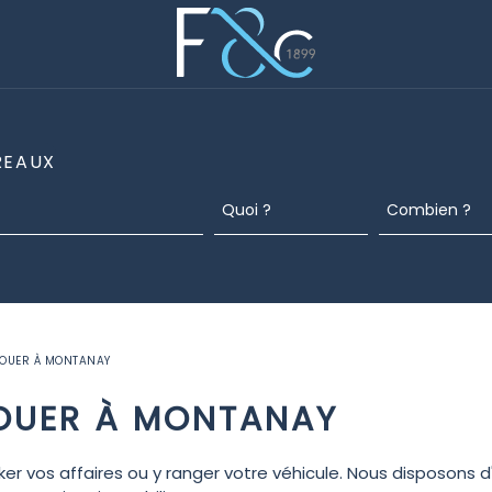
REAUX
LOUER À MONTANAY
LOUER À MONTANAY
r vos affaires ou y ranger votre véhicule. Nous disposons d