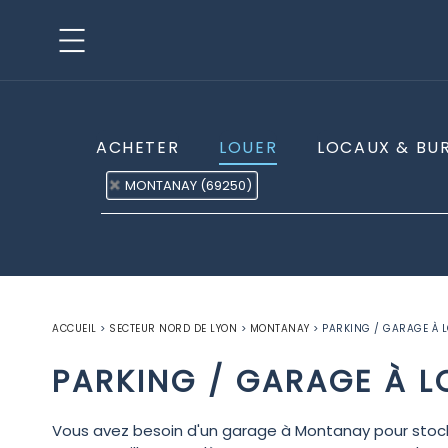
ACHETER
LOUER
LOCAUX & BU
MONTANAY (69250)
ACCUEIL
>
SECTEUR NORD DE LYON
>
MONTANAY
>
PARKING / GARAGE À 
PARKING / GARAGE À 
Vous avez besoin d'un garage à Montanay pour stocke