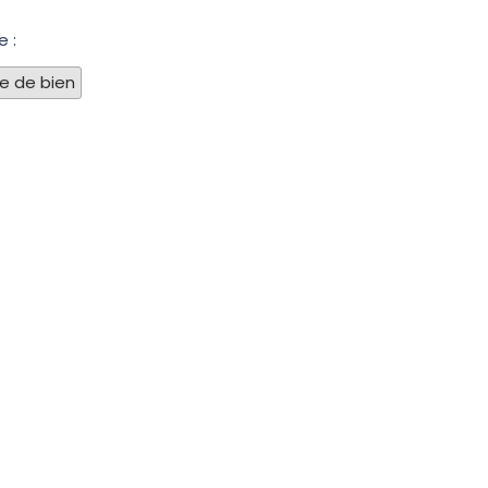
e :
pe de bien