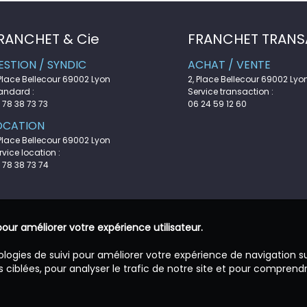
RANCHET & Cie
FRANCHET TRANS
ESTION / SYNDIC
ACHAT / VENTE
 Place Bellecour 69002 Lyon
2, Place Bellecour 69002 Lyo
andard :
Service transaction :
 78 38 73 73
06 24 59 12 60
OCATION
 Place Bellecour 69002 Lyon
rvice location :
 78 38 73 74
pour améliorer votre expérience utilisateur.
ologies de suivi pour améliorer votre expérience de navigation s
 ciblées, pour analyser le trafic de notre site et pour comprend