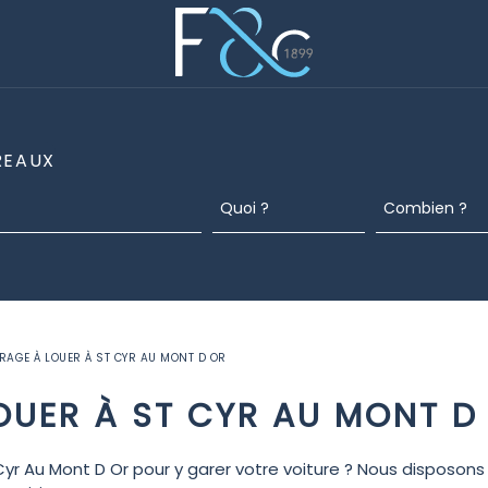
REAUX
RAGE À LOUER À ST CYR AU MONT D OR
OUER À ST CYR AU MONT D
Cyr Au Mont D Or pour y garer votre voiture ? Nous disposon