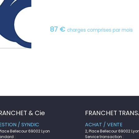
87 €
charges comprises par mois
RANCHET & Cie
FRANCHET TRANS
ESTION / SYNDIC
ACHAT / VENTE
 Place Bellecour 69002 Lyon
2, Place Bellecour 69002 Lyo
andard :
Service transaction :