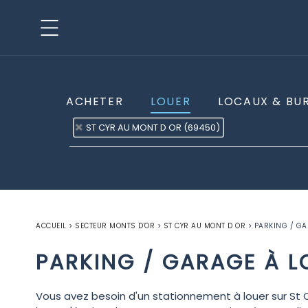
ACHETER
LOUER
LOCAUX & BU
ST CYR AU MONT D OR (69450)
ACCUEIL
>
SECTEUR MONTS D'OR
>
ST CYR AU MONT D OR
>
PARKING / GA
PARKING / GARAGE À L
Vous avez besoin d'un stationnement à louer sur St 