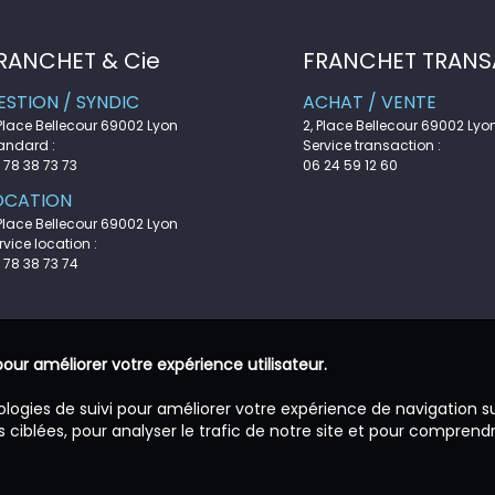
RANCHET & Cie
FRANCHET TRANS
ESTION / SYNDIC
ACHAT / VENTE
 Place Bellecour 69002 Lyon
2, Place Bellecour 69002 Lyo
andard :
Service transaction :
 78 38 73 73
06 24 59 12 60
OCATION
 Place Bellecour 69002 Lyon
rvice location :
 78 38 73 74
pour améliorer votre expérience utilisateur.
ologies de suivi pour améliorer votre expérience de navigation s
 ciblées, pour analyser le trafic de notre site et pour comprend