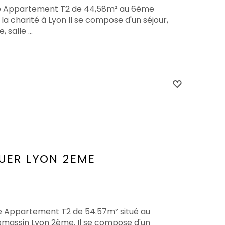
ite Appartement T2 de 44,58m² au 6ème
la charité à Lyon Il se compose d'un séjour,
salle ...
UER
LYON 2EME
te Appartement T2 de 54.57m² situé au
massin Lyon 2ème. Il se compose d'un