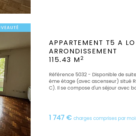
APPARTEMENT T5 A L
ARRONDISSEMENT
2
115.43 M
Référence 5032 - Disponible de suit
ème étage (avec ascenseur) situé R
C). Il se compose d'un séjour avec bal
1 747 €
charges comprises par moi