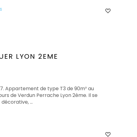
s
UER
LYON 2EME
/07. Appartement de type T3 de 90m² au
urs de Verdun Perrache Lyon 2ème. Il se
écorative, ...