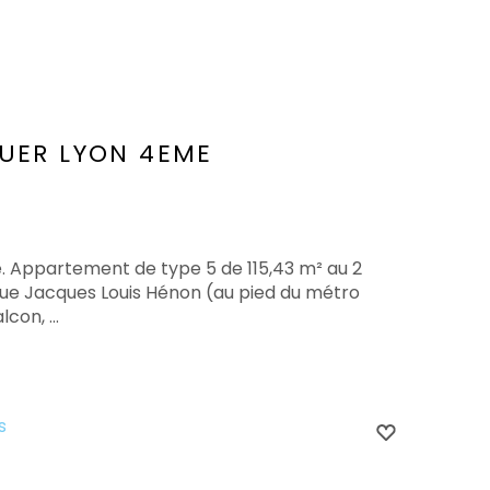
OUER
LYON 4EME
e. Appartement de type 5 de 115,43 m² au 2
ue Jacques Louis Hénon (au pied du métro
con, ...
s