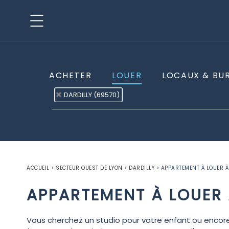
ACHETER
LOUER
LOCAUX & BU
DARDILLY (69570)
ACCUEIL
>
SECTEUR OUEST DE LYON
>
DARDILLY
>
APPARTEMENT À LOUER À
APPARTEMENT À LOUER 
Vous cherchez un studio pour votre enfant ou encore