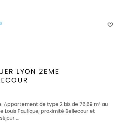
s
UER
LYON 2EME
LECOUR
e. Appartement de type 2 bis de 78,89 m² au
 Louis Paufique, proximité Bellecour et
éjour ...