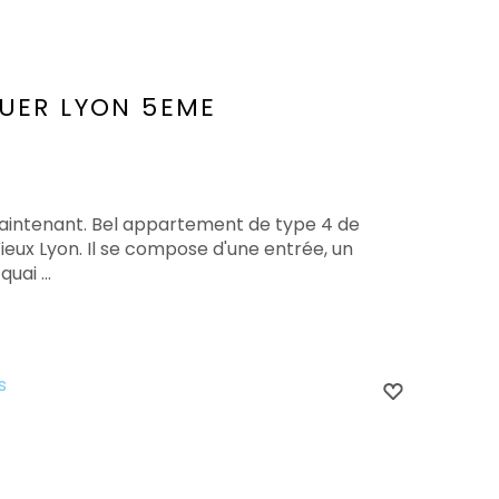
OUER
LYON 5EME
maintenant. Bel appartement de type 4 de
Vieux Lyon. Il se compose d'une entrée, un
uai ...
s