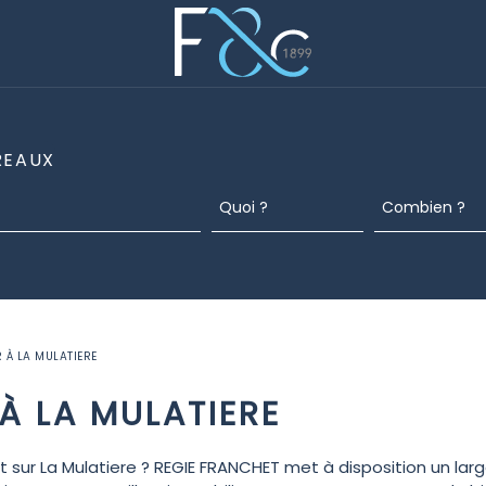
REAUX
 À LA MULATIERE
À LA MULATIERE
 sur La Mulatiere ? REGIE FRANCHET met à disposition un larg