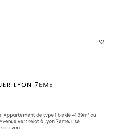
UER
LYON 7EME
e. Appartement de type 1 bis de 41,89m² au
venue Berthelot à Lyon 7ème. Il se
ie avec ...