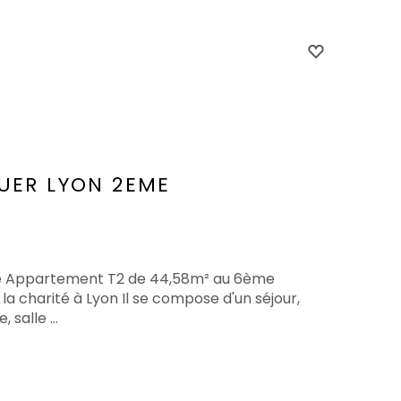
UER
LYON 2EME
ite Appartement T2 de 44,58m² au 6ème
la charité à Lyon Il se compose d'un séjour,
salle ...