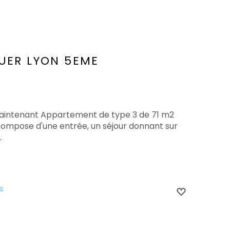
UER
LYON 5EME
maintenant Appartement de type 3 de 71 m2
se compose d'une entrée, un séjour donnant sur
.
s