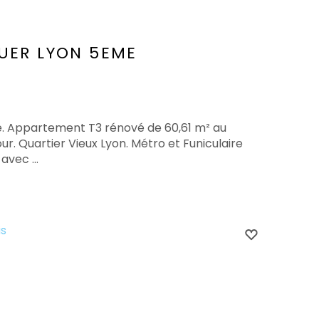
UER
LYON 5EME
e. Appartement T3 rénové de 60,61 m² au
. Quartier Vieux Lyon. Métro et Funiculaire
avec ...
is