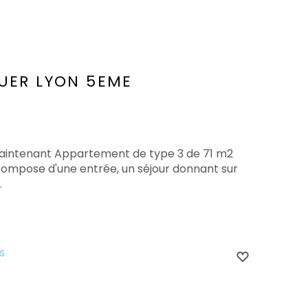
UER
LYON 5EME
maintenant Appartement de type 3 de 71 m2
se compose d'une entrée, un séjour donnant sur
.
s