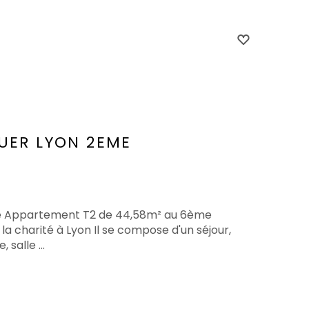
UER
LYON 2EME
ite Appartement T2 de 44,58m² au 6ème
la charité à Lyon Il se compose d'un séjour,
salle ...