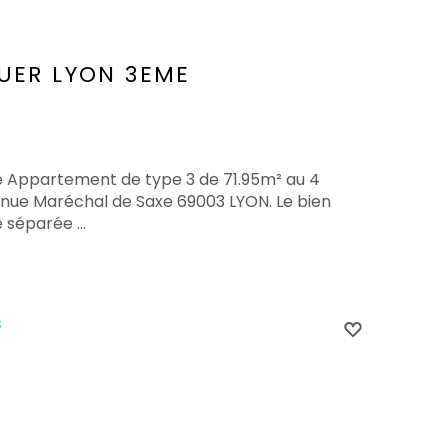
UER
LYON 3EME
te Appartement de type 3 de 71.95m² au 4
nue Maréchal de Saxe 69003 LYON. Le bien
 séparée ...
s