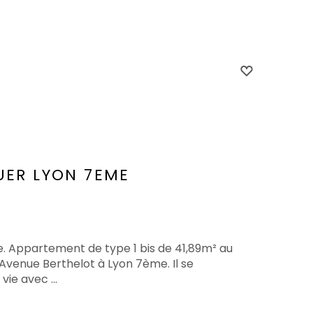
UER
LYON 7EME
e. Appartement de type 1 bis de 41,89m² au
venue Berthelot à Lyon 7ème. Il se
ie avec ...