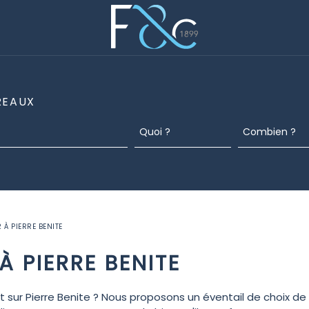
REAUX
 À PIERRE BENITE
 PIERRE BENITE
 sur Pierre Benite ? Nous proposons un éventail de choix de