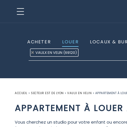
ACHETER
LOUER
LOCAUX & BU
VAULX EN VELIN (69120)
ACCUEIL
>
SECTEUR EST DE LYON
>
VAULX EN VELIN
>
APPARTEMENT À LOUE
APPARTEMENT À LOUER 
Vous cherchez un studio pour votre enfant ou encore