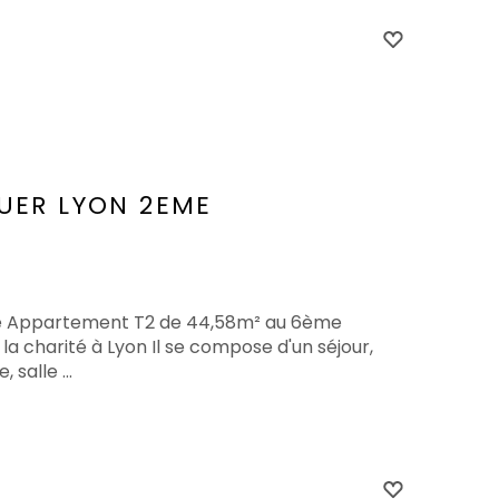
UER
LYON 2EME
ite Appartement T2 de 44,58m² au 6ème
la charité à Lyon Il se compose d'un séjour,
salle ...