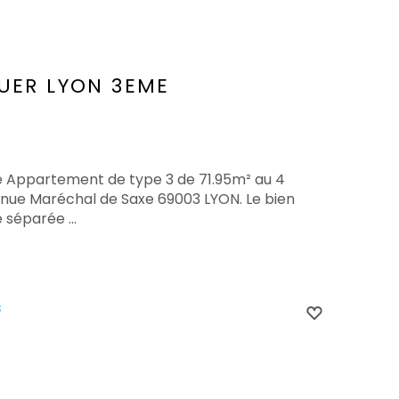
UER
LYON 3EME
te Appartement de type 3 de 71.95m² au 4
nue Maréchal de Saxe 69003 LYON. Le bien
 séparée ...
s