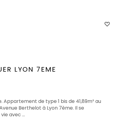
UER
LYON 7EME
e. Appartement de type 1 bis de 41,89m² au
venue Berthelot à Lyon 7ème. Il se
ie avec ...