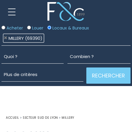
Acheter
Louer
Locaux & Bureaux
MILLERY (69390)
ACCUEIL
>
SECTEUR SUD DE LYON
>
MILLERY