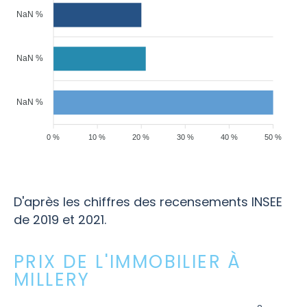
NaN %
NaN %
NaN %
0 %
10 %
20 %
30 %
40 %
50 %
D'après les chiffres des recensements INSEE
de 2019 et 2021.
PRIX DE L'IMMOBILIER À
MILLERY