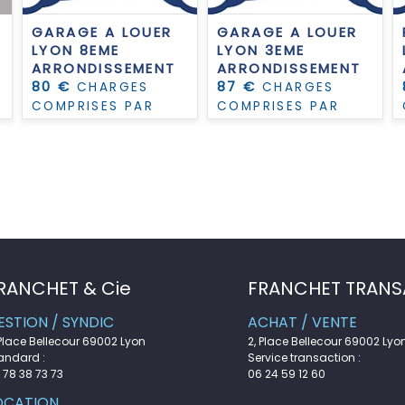
GARAGE A LOUER
GARAGE A LOUER
LYON 8EME
LYON 3EME
R
ARRONDISSEMENT
ARRONDISSEMENT
80 €
87 €
CHARGES
CHARGES
COMPRISES PAR
COMPRISES PAR
MOIS
MOIS
RANCHET & Cie
FRANCHET TRANS
ESTION / SYNDIC
ACHAT / VENTE
 Place Bellecour 69002 Lyon
2, Place Bellecour 69002 Lyo
andard :
Service transaction :
 78 38 73 73
06 24 59 12 60
OCATION