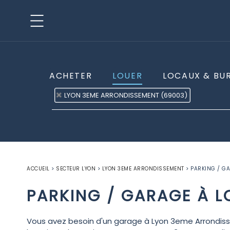
ACHETER
LOUER
LOCAUX & BU
LYON 3EME ARRONDISSEMENT (69003)
ACCUEIL
>
SECTEUR LYON
>
LYON 3EME ARRONDISSEMENT
>
PARKING / GA
PARKING / GARAGE À L
Vous avez besoin d'un garage à Lyon 3eme Arrondiss