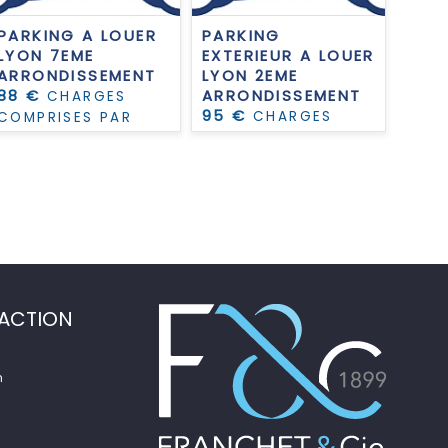
PARKING A LOUER
PARKING
PAR
LYON 7EME
EXTERIEUR A LOUER
LYO
ARRONDISSEMENT
LYON 2EME
ARR
88 €
ARRONDISSEMENT
109
CHARGES
95 €
CHARGES
COMPRISES PAR
COM
COMPRISES PAR
MOIS
MOI
MOIS
ACTION
n