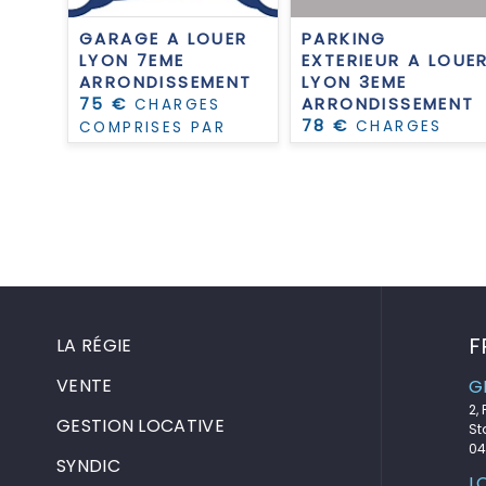
UER
GARAGE A LOUER
PARKING
LYON 7EME
EXTERIEUR A LOUE
ENT
ARRONDISSEMENT
LYON 3EME
75 €
ARRONDISSEMENT
S
CHARGES
78 €
CHARGES
R
COMPRISES PAR
COMPRISES PAR
MOIS
MOIS
F
LA RÉGIE
VENTE
G
2,
GESTION LOCATIVE
St
04
SYNDIC
L