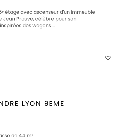
u 5ᵉ étage avec ascenseur d'un immeuble
 Jean Prouvé, célèbre pour son
inspirées des wagons ...
ENDRE
LYON 9EME
rasse de 44 m²