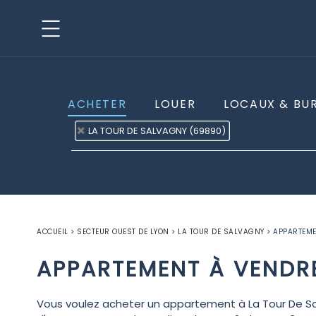
ACHETER
LOUER
LOCAUX & BU
LA TOUR DE SALVAGNY (69890)
ACCUEIL
>
SECTEUR OUEST DE LYON
>
LA TOUR DE SALVAGNY
>
APPARTEME
APPARTEMENT À VENDR
Vous voulez acheter un appartement à La Tour De Sal