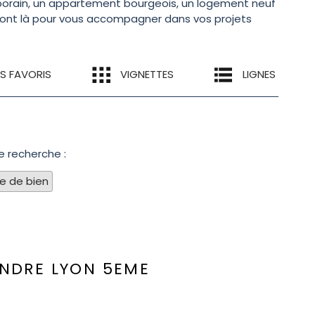
emporain, un appartement bourgeois, un logement neuf
s sont là pour vous accompagner dans vos projets
ES FAVORIS
VIGNETTES
LIGNES
e recherche :
pe de bien
ENDRE
LYON 5EME