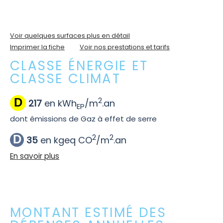
Voir quelques surfaces plus en détail
Imprimer la fiche
Voir nos prestations et tarifs
CLASSE ÉNERGIE ET
CLASSE CLIMAT
2
D
217
en kWh
/m
.an
EP
dont émissions de Gaz à effet de serre
2
2
D
35
en kgeq CO
/m
.an
En savoir plus
MONTANT ESTIMÉ DES