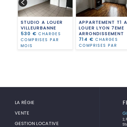
 T5
STUDIO A LOUER
APPARTEMENT T1 
VILLEURBANNE
LOUER
LYON 7EME
530 €
ARRONDISSEMENT
CHARGES
ENT
714 €
CHARGES
COMPRISES PAR
GES
COMPRISES PAR
MOIS
R
MOIS
F
LA RÉGIE
VENTE
G
2,
GESTION LOCATIVE
St