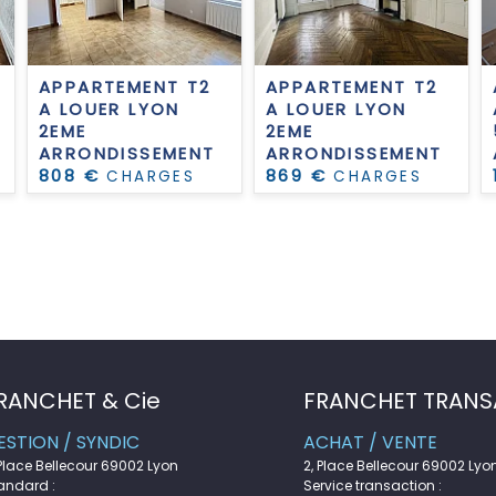
A
APPARTEMENT T2
APPARTEMENT T2
A LOUER
LYON
A LOUER
LYON
2EME
2EME
ARRONDISSEMENT
ARRONDISSEMENT
808 €
869 €
CHARGES
CHARGES
COMPRISES PAR
COMPRISES PAR
MOIS
MOIS
RANCHET & Cie
FRANCHET TRANS
ESTION / SYNDIC
ACHAT / VENTE
 Place Bellecour 69002 Lyon
2, Place Bellecour 69002 Lyo
andard :
Service transaction :