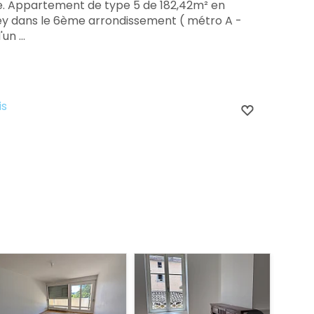
te. Appartement de type 5 de 182,42m² en
tey dans le 6ème arrondissement ( métro A -
n ...
is