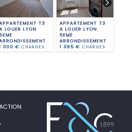
APPARTEMENT T3
APPARTEMENT T3
APP
A LOUER
LYON
A LOUER
LYON
A L
5EME
5EME
2EM
ARRONDISSEMENT
ARRONDISSEMENT
ARR
1 000 €
1 095 €
1 13
CHARGES
CHARGES
COMPRISES PAR
COMPRISES PAR
COM
MOIS
MOIS
MOI
ACTION
n