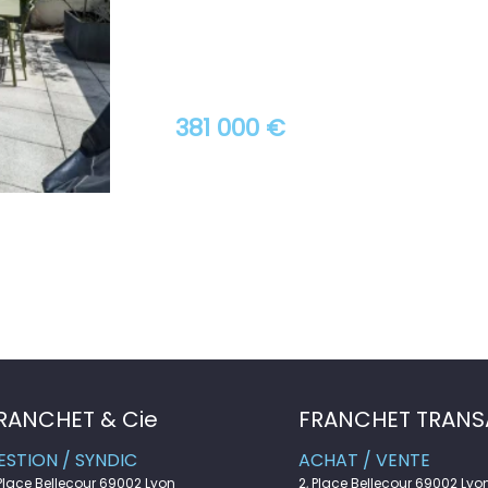
381 000 €
RANCHET & Cie
FRANCHET TRANS
ESTION / SYNDIC
ACHAT / VENTE
 Place Bellecour 69002 Lyon
2, Place Bellecour 69002 Lyo