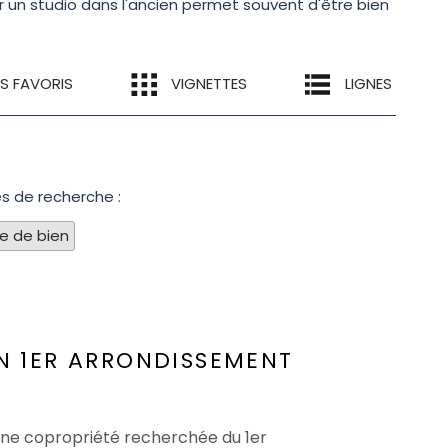
 un studio dans l'ancien permet souvent d'être bien
ES FAVORIS
VIGNETTES
LIGNES
es de recherche :
pe de bien
N 1ER ARRONDISSEMENT
'une copropriété recherchée du 1er