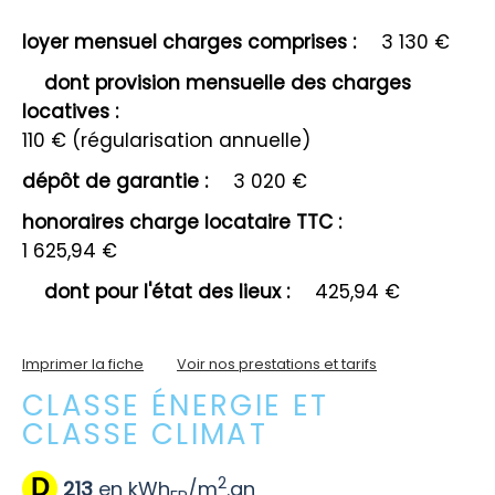
loyer mensuel charges comprises :
3 130 €
dont provision mensuelle des charges
locatives :
110 € (régularisation annuelle)
dépôt de garantie :
3 020 €
honoraires charge locataire TTC :
1 625,94 €
dont pour l'état des lieux :
425,94 €
Imprimer la fiche
Voir nos prestations et tarifs
CLASSE ÉNERGIE ET
CLASSE CLIMAT
2
D
213
en kWh
/m
.an
EP