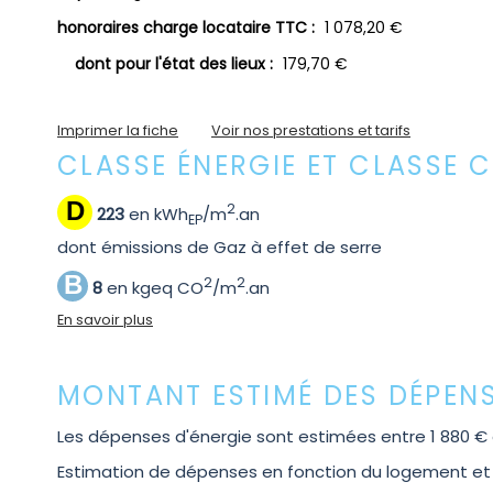
honoraires charge locataire TTC :
1 078,20 €
dont pour l'état des lieux :
179,70 €
Imprimer la fiche
Voir nos prestations et tarifs
CLASSE ÉNERGIE ET CLASSE 
D
2
223
en kWh
/m
.an
EP
dont émissions de Gaz à effet de serre
B
2
2
8
en kgeq CO
/m
.an
En savoir plus
MONTANT ESTIMÉ DES DÉPENS
Les dépenses d'énergie sont estimées entre 1 880 € e
Estimation de dépenses en fonction du logement et pou