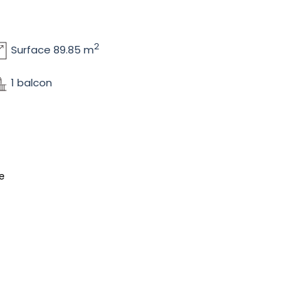
2
Surface 89.85 m
1 balcon
ue