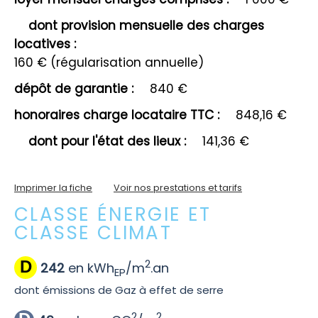
dont provision mensuelle des charges
locatives :
160 € (régularisation annuelle)
dépôt de garantie :
840 €
honoraires charge locataire TTC :
848,16 €
dont pour l'état des lieux :
141,36 €
Imprimer la fiche
Voir nos prestations et tarifs
CLASSE ÉNERGIE ET
CLASSE CLIMAT
2
D
242
en kWh
/m
.an
EP
dont émissions de Gaz à effet de serre
2
2