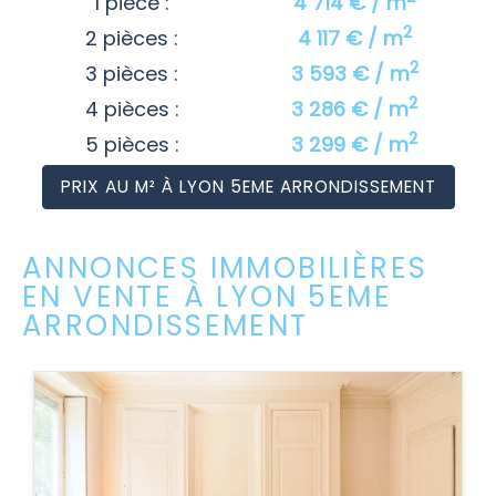
1 pièce :
4 714 € / m
2
2 pièces :
4 117 € / m
2
3 pièces :
3 593 € / m
2
4 pièces :
3 286 € / m
2
5 pièces :
3 299 € / m
PRIX AU M² À LYON 5EME ARRONDISSEMENT
ANNONCES IMMOBILIÈRES
EN VENTE À LYON 5EME
ARRONDISSEMENT