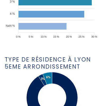
3 %
4 %
NaN %
0 %
5 %
10 %
15 %
20 %
25 %
30 %
TYPE DE RÉSIDENCE À LYON
5EME ARRONDISSEMENT
6%
3%