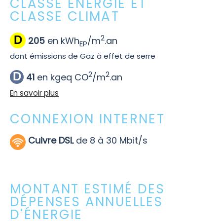
CLASSE ÉNERGIE ET
CLASSE CLIMAT
2
D
205
en kWh
/m
.an
EP
dont émissions de Gaz à effet de serre
2
2
D
41
en kgeq CO
/m
.an
En savoir plus
CONNEXION INTERNET
Cuivre DSL
de 8 à 30 Mbit/s
MONTANT ESTIMÉ DES
DÉPENSES ANNUELLES
D'ÉNERGIE