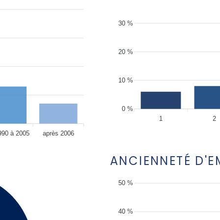
30 %
20 %
10 %
0 %
1
2
990 à 2005
après 2006
ANCIENNETÉ D'
50 %
40 %