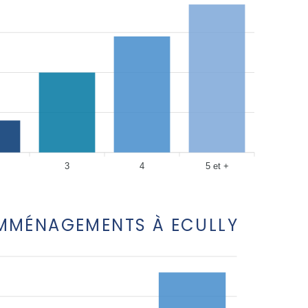
3
4
5 et +
EMMÉNAGEMENTS À ECULLY