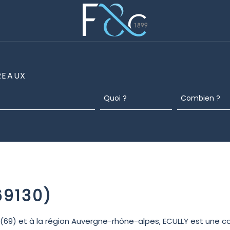
REAUX
69130)
) et à la région Auvergne-rhône-alpes, ECULLY est une com