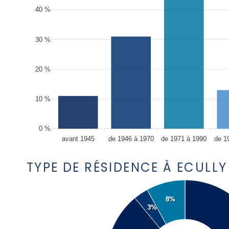
40 %
30 %
20 %
10 %
0 %
avant 1945
de 1946 à 1970
de 1971 à 1990
de 1
TYPE DE RÉSIDENCE À ECULLY
8%
3%