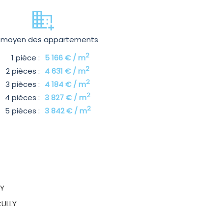
x moyen des appartements
2
1 pièce :
5 166 € / m
2
2 pièces :
4 631 € / m
2
3 pièces :
4 184 € / m
2
4 pièces :
3 827 € / m
2
5 pièces :
3 842 € / m
LY
CULLY