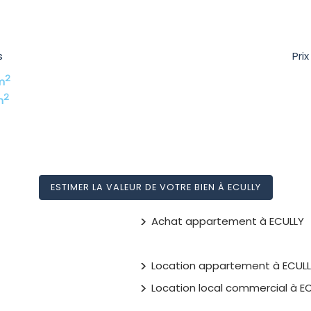
s
Pri
2
m
2
m
ESTIMER LA VALEUR DE VOTRE BIEN À ECULLY
Achat appartement à ECULLY
Location appartement à ECUL
Location local commercial à E