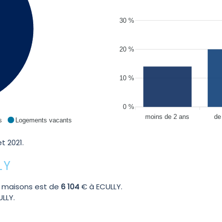
30 %
20 %
10 %
0 %
moins de 2 ans
de
s
Logements vacants
t 2021.
LY
 maisons est de
6 104
€ à ECULLY.
LLY.