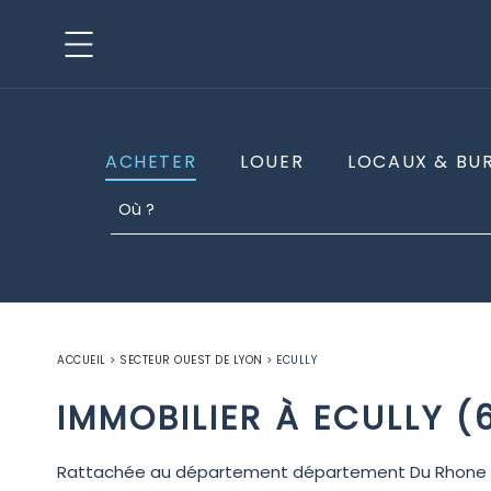
ACHETER
LOUER
LOCAUX & BU
ACCUEIL
>
SECTEUR OUEST DE LYON
>
ECULLY
IMMOBILIER À ECULLY (
Rattachée au département département Du Rhone (69