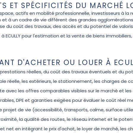
TS ET SPÉCIFICITÉS DU MARCHÉ 
'espace, actifs en mobilité professionnelle, investisseurs à l
et à un cadre de vie différent des grandes agglomérations. 
cise du coût des travaux, des accès et du potentiel de valor
ECULLY pour l'estimation et la vente de biens immobiliers, la
ANT D'ACHETER OU LOUER À ECU
prestations réelles, du coût des travaux éventuels et du po
ble réelle, les extérieurs, le stationnement, les charges de 
nte avec les offres comparables visibles sur le marché et le
rables, DPE et garanties exigées pour évaluer le coût réel 
 le projet de vie (accessibilité, transports, calme, surface util
roximité, la qualité des routes, le réseau internet et le poten
et net en intégrant le prix d'achat, le loyer de marché, les ch