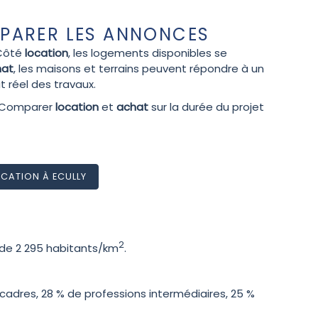
MPARER LES ANNONCES
 Côté
location
, les logements disponibles se
hat
, les maisons et terrains peuvent répondre à un
 réel des travaux.
. Comparer
location
et
achat
sur la durée du projet
CATION À ECULLY
2
t de 2 295 habitants/km
.
adres, 28 % de professions intermédiaires, 25 %