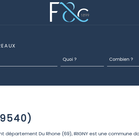
REAUX
69540)
nt département Du Rhone (69), IRIGNY est une commune don