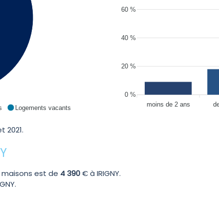
60 %
40 %
20 %
0 %
moins de 2 ans
d
s
Logements vacants
t 2021.
NY
 maisons est de
4 390
€ à IRIGNY.
IGNY.