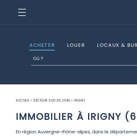
ACHETER
LOUER
LOCAUX & BU
ACCUEIL
>
SECTEUR SUD DE LYON
>
IRIGNY
IMMOBILIER À IRIGNY (
En région Auvergne-rhône-alpes, dans le départeme