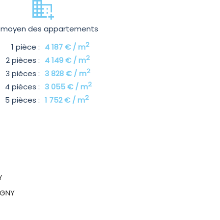
x moyen des appartements
2
1 pièce :
4 187 € / m
2
2 pièces :
4 149 € / m
2
3 pièces :
3 828 € / m
2
4 pièces :
3 055 € / m
2
5 pièces :
1 752 € / m
Y
IGNY