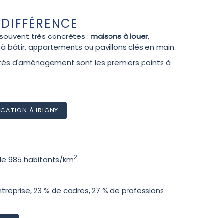
 DIFFÉRENCE
 souvent très concrètes :
maisons à louer
,
s à bâtir, appartements ou pavillons clés en main.
ilités d'aménagement sont les premiers points à
CATION À IRIGNY
2
 de 985 habitants/km
.
treprise, 23 % de cadres, 27 % de professions