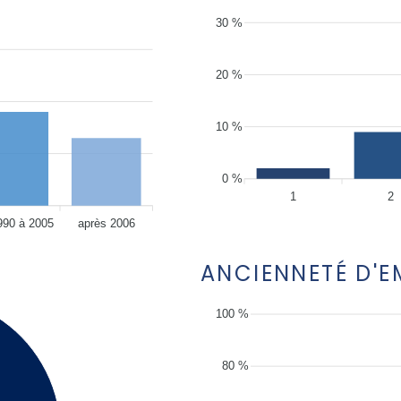
30 %
20 %
10 %
0 %
1
2
990 à 2005
après 2006
ANCIENNETÉ D'
100 %
80 %