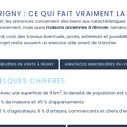
IGNY : CE QUI FAIT VRAIMENT LA
Y, les annonces concernent des biens aux caractéristiques
ionnement, mais aussi
maisons anciennes à rénover
, terrain
l, coût des travaux éventuels, accès, extérieurs et possib
rojet reste souvent un exercice utile avant de trancher.
LIÈRES EN VENTE À IRIGNY
ANNONCES IMMOBILIÈRES EN LO
UELQUES CHIFFRES
2
. Avec une superficie de 9 km
, la densité de population est
55 % de maisons et 45 % d'appartements.
% d'agriculteurs, 6 % d'artisans, commercants et chefs d'en