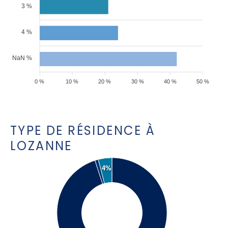
3 %
4 %
NaN %
0 %
10 %
20 %
30 %
40 %
50 %
TYPE DE RÉSIDENCE À
LOZANNE
4%