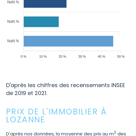
NaN %
NaN %
NaN %
0 %
10 %
20 %
30 %
40 %
50 %
D'après les chiffres des recensements INSEE
de 2019 et 2021.
PRIX DE L'IMMOBILIER À
LOZANNE
2
D'après nos données, la moyenne des prix au m
des