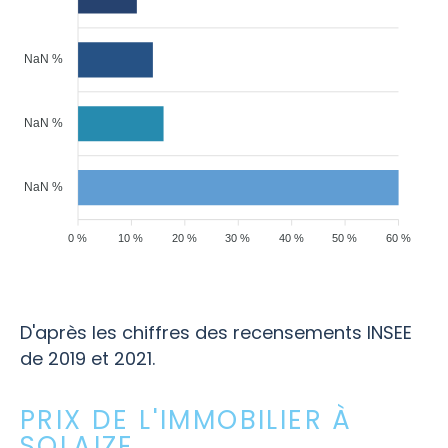
NaN %
NaN %
NaN %
0 %
10 %
20 %
30 %
40 %
50 %
60 %
D'après les chiffres des recensements INSEE
de 2019 et 2021.
PRIX DE L'IMMOBILIER À
SOLAIZE