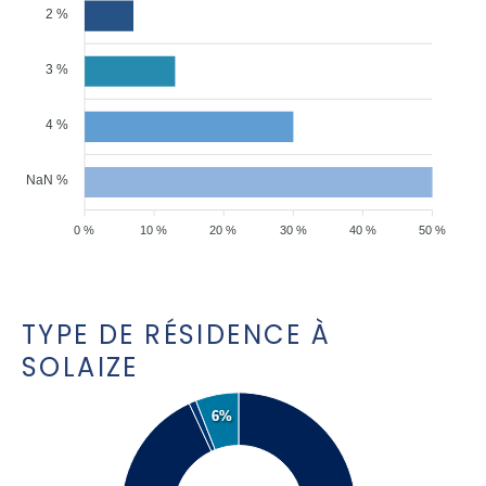
2 %
3 %
4 %
NaN %
0 %
10 %
20 %
30 %
40 %
50 %
TYPE DE RÉSIDENCE À
SOLAIZE
6%