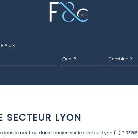
REAUX
E SECTEUR LYON
ans le neuf ou dans l'ancien sur le secteur Lyon (...) ? REG