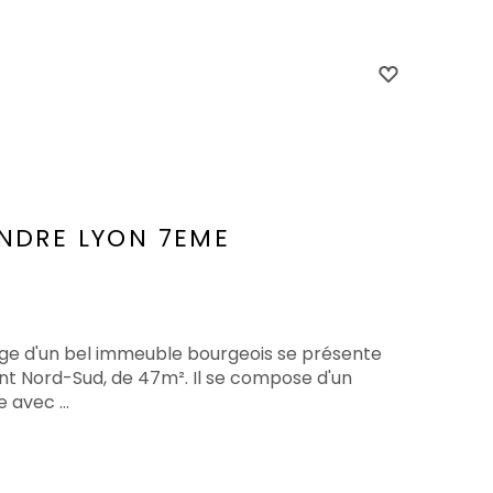
ENDRE
LYON 7EME
age d'un bel immeuble bourgeois se présente
nt Nord-Sud, de 47m². Il se compose d'un
 avec ...