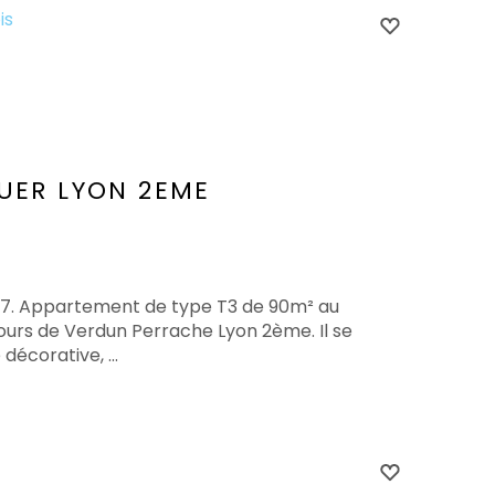
is
UER
LYON 2EME
/07. Appartement de type T3 de 90m² au
urs de Verdun Perrache Lyon 2ème. Il se
écorative, ...