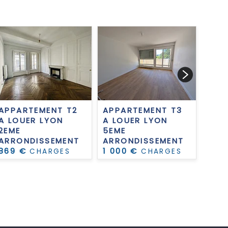
APPARTEMENT T2
APPARTEMENT T3
APP
A LOUER
LYON
A LOUER
LYON
A L
2EME
5EME
3EM
ARRONDISSEMENT
ARRONDISSEMENT
ARR
869 €
1 000 €
1 0
CHARGES
CHARGES
COMPRISES PAR
COMPRISES PAR
COM
MOIS
MOIS
MOI