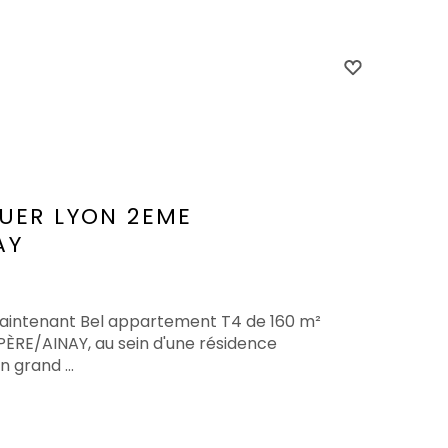
OUER
LYON 2EME
AY
maintenant Bel appartement T4 de 160 m²
MPÈRE/AINAY, au sein d'une résidence
n grand ...