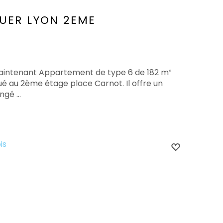
OUER
LYON 2EME
maintenant Appartement de type 6 de 182 m²
ué au 2ème étage place Carnot. Il offre un
gé ...
is