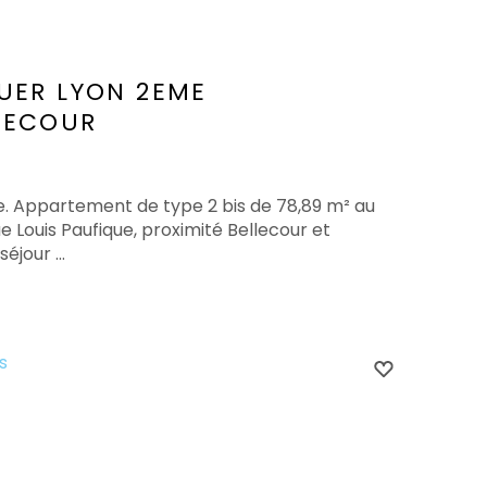
UER
LYON 2EME
LECOUR
e. Appartement de type 2 bis de 78,89 m² au
 Louis Paufique, proximité Bellecour et
éjour ...
s