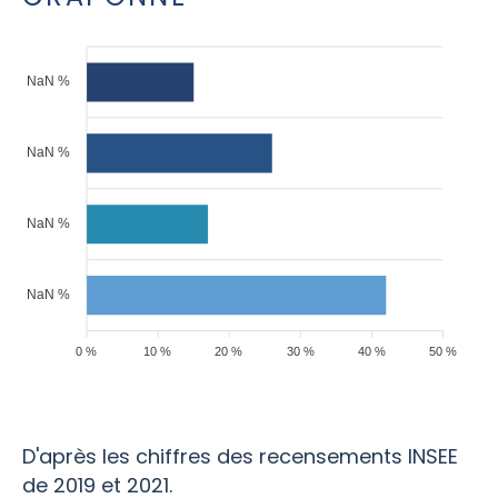
NaN %
NaN %
NaN %
NaN %
0 %
10 %
20 %
30 %
40 %
50 %
D'après les chiffres des recensements INSEE
de 2019 et 2021.