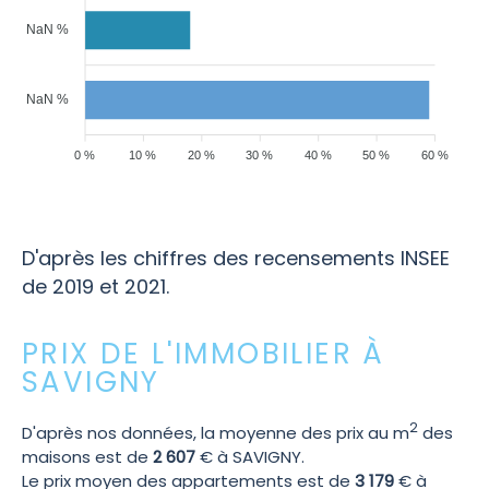
NaN %
NaN %
0 %
10 %
20 %
30 %
40 %
50 %
60 %
D'après les chiffres des recensements INSEE
de 2019 et 2021.
PRIX DE L'IMMOBILIER À
SAVIGNY
2
D'après nos données, la moyenne des prix au m
des
maisons est de
2 607
€ à SAVIGNY.
Le prix moyen des appartements est de
3 179
€ à