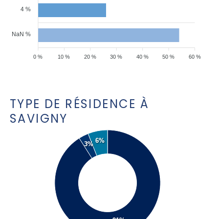
4 %
NaN %
0 %
10 %
20 %
30 %
40 %
50 %
60 %
TYPE DE RÉSIDENCE À
SAVIGNY
6%
3%