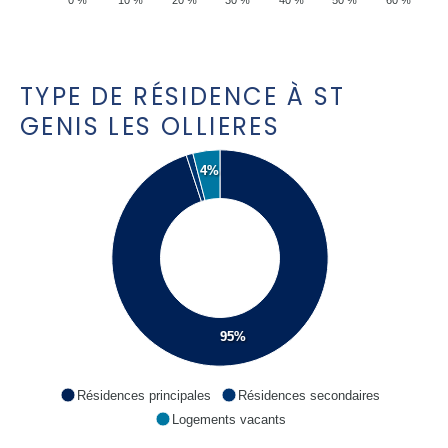
0 %
10 %
20 %
30 %
40 %
50 %
60 %
TYPE DE RÉSIDENCE À ST
GENIS LES OLLIERES
4%
95%
Résidences principales
Résidences secondaires
Logements vacants