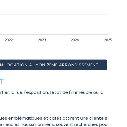
2022
2023
2024
2025
EN LOCATION À LYON 2EME ARRONDISSEMENT
T
, la rue, l'exposition, l'état de l'immeuble ou la
iques emblématiques et cafés attirent une clientèle
 immeubles haussmanniens, souvent recherchés pour