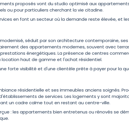
ogements proposés vont du studio optimisé aux appartements fa
ls ou pour particuliers cherchant la vie citadine.
ervices en font un secteur où la demande reste élevée, et l
rès modernisé, séduit par son architecture contemporaine, 
tairement des appartements modernes, souvent avec terrasse
es prestations énergétiques. La présence de centres comm
la location haut de gamme et l'achat résidentiel.
e forte visibilité et d'une clientèle prête à payer pour la qu
biance résidentielle et ses immeubles anciens soignés. Proch
'établissements de services. Les logements y sont majori
ant un cadre calme tout en restant au centre-ville.
r perçue : les appartements bien entretenus ou rénovés se 
ique.