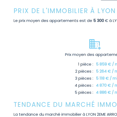
PRIX DE L'IMMOBILIER À LY
Le prix moyen des appartements est de
5 300
€ à L
Prix moyen des appartem
1 pièce :
5 859 € / 
2 pièces :
5 264 € / 
3 pièces :
5 118 € / m
4 pièces :
4 870 € / 
5 pièces :
4 886 € / 
TENDANCE DU MARCHÉ IMMOB
La tendance du marché immobilier à LYON 2EME ARROND