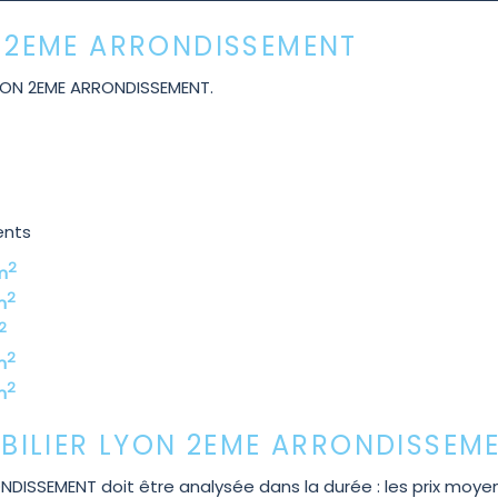
ON 2EME ARRONDISSEMENT
YON 2EME ARRONDISSEMENT.
ents
2
m
2
m
2
2
m
2
m
ILIER LYON 2EME ARRONDISSEM
ISSEMENT doit être analysée dans la durée : les prix moyen