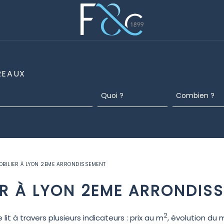
REAUX
MOBILIER À LYON 2EME ARRONDISSEMENT
IER À LYON 2EME ARRONDIS
2
it à travers plusieurs indicateurs : prix au m
, évolution du 