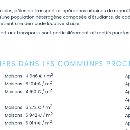
ales, pôles de transport et opérations urbaines de requali
'une population hétérogène composée d'étudiants, de cadres
tretient une demande locative stable.
ort aux transports, sont particulièrement attractifs pour l
LIERS DANS LES COMMUNES PROC
2
Maisons : 4 646 € / m
Ap
2
Maisons : 6 104 € / m
Ap
2
Maisons : 4 160 € / m
Ap
Ap
2
Maisons : 6 272 € / m
Ap
2
Maisons : 6 942 € / m
Ap
2
Maisons : 6 014 € / m
Ap