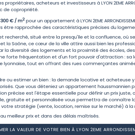
propriétaires, acheteurs et investisseurs à LYON 2EME ARRO
dic de copropriété.
2
 300 € / m
pour un appartement à LYON 2EME ARRONDISSEME
rs être rapprochée des caractéristiques précises du logeme
 et recherché, situé entre la presqu'île et la confluence, 
 et la Saône, ce cœur de la ville attire aussi bien les profe
par la diversité des logements et la proximité des écoles, d
e forte fréquentation et d'un fort pouvoir d'attraction : sa l
le lyonnaise, tout en offrant des rues commerçantes animée
re ou estimer un bien : la demande locative et acheteuse y 
lorisés. Que vous déteniez un appartement haussmannien prè
n précise est l'étape essentielle pour définir un prix juste, op
, gratuite et personnalisée vous permettra de connaître la 
 votre stratégie (vente, location, remise sur le marché) à la 
au meilleur prix et dans des délais maîtrisés.
IMER LA VALEUR DE VOTRE BIEN À LYON 2EME ARRONDISSE