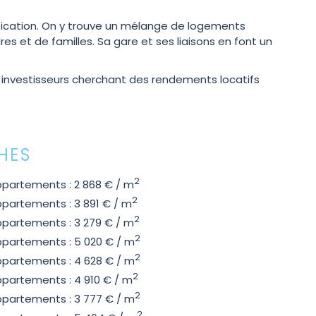
fication. On y trouve un mélange de logements
 et de familles. Sa gare et ses liaisons en font un
es investisseurs cherchant des rendements locatifs
HES
2
partements : 2 868 € / m
2
partements : 3 891 € / m
2
partements : 3 279 € / m
2
partements : 5 020 € / m
2
partements : 4 628 € / m
2
partements : 4 910 € / m
2
partements : 3 777 € / m
2